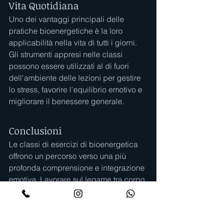
Vita Quotidiana
Uno dei vantaggi principali delle 
pratiche bioenergetiche è la loro 
applicabilità nella vita di tutti i giorni. 
Gli strumenti appresi nelle classi 
possono essere utilizzati al di fuori 
dell'ambiente delle lezioni per gestire 
lo stress, favorire l'equilibrio emotivo e 
migliorare il benessere generale.
Conclusioni
Le classi di esercizi di bioenergetica 
offrono un percorso verso una più 
profonda comprensione e integrazione 
emotiva. Lavorare sul legame tra corpo 
ed emozioni, esplorare le tensioni 
fisiche e la loro connessione con le 
emozioni, e apprendere pratiche utili 