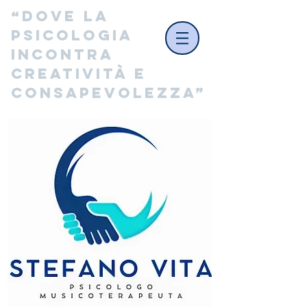
“Dove la 
psicologia 
incontra 
creatività e 
consapevolezza”