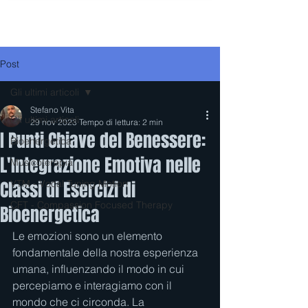
Post
Gli ultimi articoli
Stefano Vita
Gli ultimi articoli
29 nov 2023
Tempo di lettura: 2 min
I Punti Chiave del Benessere:
Bioenergetica
L'Integrazione Emotiva nelle
Musicoterapia
Classi di Esercizi di
VTM - Vocal Tuning Motion
CFT - Compassion Focused Therapy
Bioenergetica
Le emozioni sono un elemento 
fondamentale della nostra esperienza 
umana, influenzando il modo in cui 
percepiamo e interagiamo con il 
mondo che ci circonda. La 