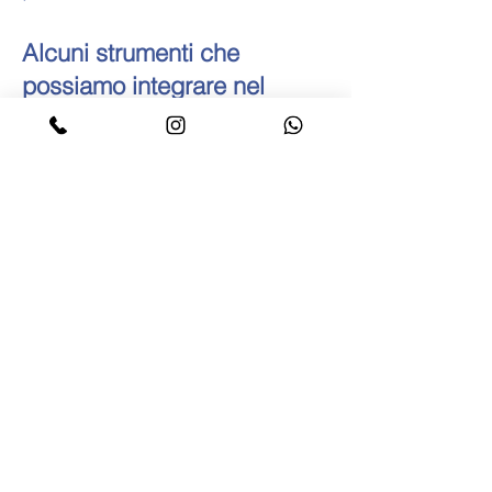
Alcuni strumenti che
possiamo integrare nel
percorso:
🎭 L’espressione attraverso
le immagini e i simboli, per
esplorare parti di sé meno
accessibili con le parole
🎶 L’uso della musica e della
canzone, per dare voce alle
emozioni e facilitare
l’autoriflessione
🌀 L’attenzione al corpo e
alle sue manifestazioni, per
riconoscere e lavorare sulle