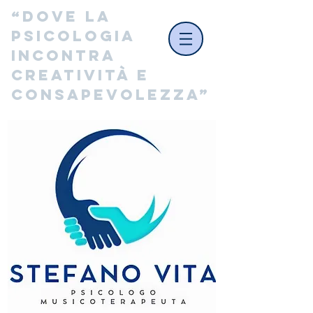
“Dove la 
psicologia 
incontra 
creatività e 
consapevolezza”