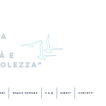
a 
 e 
olezza”
oni
Spazio Sonoro
F.A.Q
Eventi
Contatti