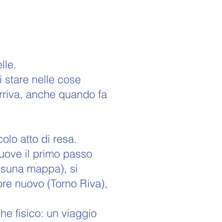
lle.
i stare nelle cose
 arriva, anche quando fa
lo atto di resa.
muove il primo passo
essuna mappa), si
uore nuovo (Torno Riva),
e fisico: un viaggio