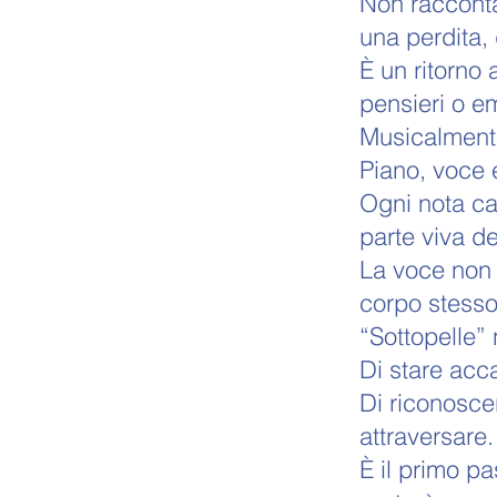
Non racconta
una perdita,
È un ritorno 
pensieri o e
Musicalmente
Piano, voce 
Ogni nota ca
parte viva de
La voce non 
corpo stesso
“Sottopelle” 
Di stare acca
Di riconoscer
attraversare.
È il primo p