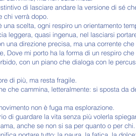
stintivo di lasciare andare la versione di sé c
 chi verrà dopo.
 una scelta, ogni respiro un orientamento te
ia leggera, quasi ingenua, nel lasciarsi porta
 una direzione precisa, ma una corrente che 
, Dove mi porto ha la forma di un respiro che s
rbido, con un piano che dialoga con le percus
re di più, ma resta fragile.
e che cammina, letteralmente: si sposta da den
l movimento non è fuga ma esplorazione.
rio di guardare la vita senza più volerla spiegar
ama, anche se non si sa per quanto o per chi.
gnifica portare tutto: la paura, la fatica, la do