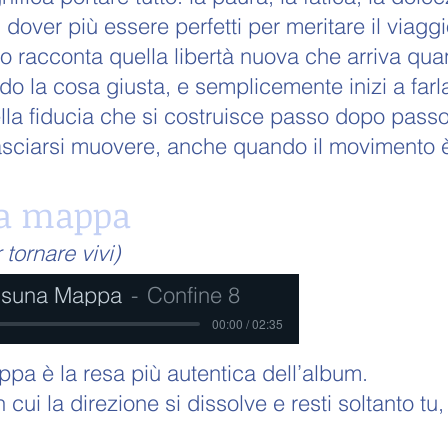
 dover più essere perfetti per meritare il viaggi
o racconta quella libertà nuova che arriva quan
do la cosa giusta, e semplicemente inizi a farl
ella fiducia che si costruisce passo dopo passo
lasciarsi muovere, anche quando il movimento è
a mappa
 tornare vivi)
suna Mappa
Confine 8
00:00 / 02:35
a è la resa più autentica dell’album.
 cui la direzione si dissolve e resti soltanto tu