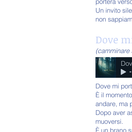
porterà vers
Un invito si
non sappiam
Dove mi
(camminare 
Dov
Dove mi porto
È il momento
andare, ma p
Dopo aver asc
muoversi.
È un brano s