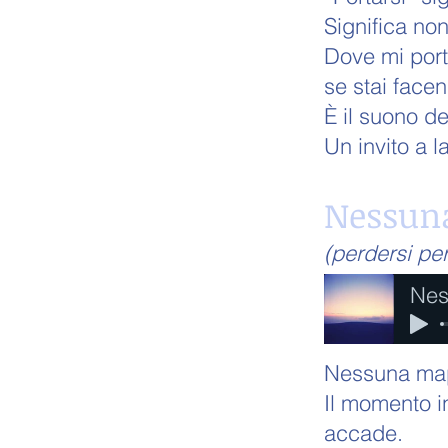
Significa non
Dove mi port
se stai facen
È il suono d
Un invito a 
Nessun
(perdersi per
Nes
Nessuna mapp
Il momento in
accade.