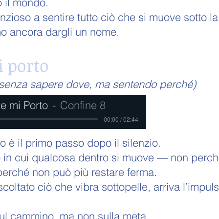
o il mondo.
lenzioso a sentire tutto ciò che si muove sotto
o ancora dargli un nome.
 porto
senza sapere dove, ma sentendo perché)
e mi Porto
Confine 8
00:00 / 02:44
 è il primo passo dopo il silenzio.
 in cui qualcosa dentro si muove — non perch
erché non può più restare ferma.
oltato ciò che vibra sottopelle, arriva l’impul
ul cammino, ma non sulla meta.