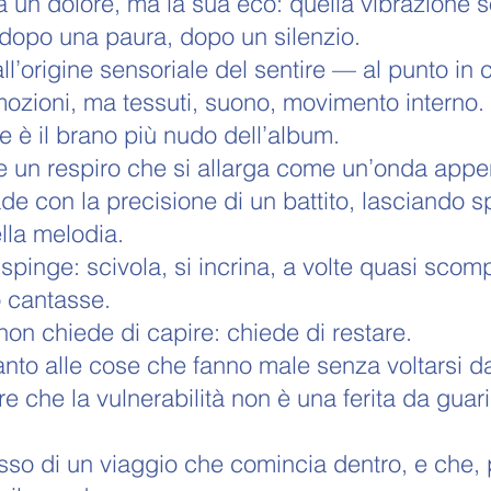
 un dolore, ma la sua eco: quella vibrazione s
 dopo una paura, dopo un silenzio.
all’origine sensoriale del sentire — al punto in
mozioni, ma tessuti, suono, movimento interno.
 è il brano più nudo dell’album.
e un respiro che si allarga come un’onda appen
de con la precisione di un battito, lasciando s
lla melodia.
spinge: scivola, si incrina, a volte quasi sco
 cantasse.
non chiede di capire: chiede di restare.
nto alle cose che fanno male senza voltarsi dal
e che la vulnerabilità non è una ferita da guar
asso di un viaggio che comincia dentro, e che