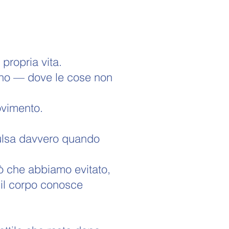
propria vita.
erno — dove le cose non
ovimento.
pulsa davvero quando
iò che abbiamo evitato,
 il corpo conosce