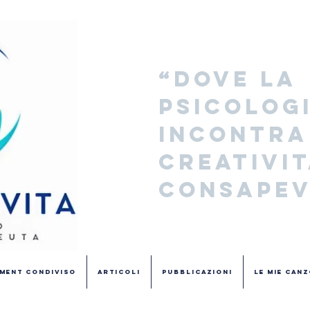
“Dove la 
psicologi
incontra 
creatività
consapev
ment Condiviso
Articoli
Pubblicazioni
Le Mie Canz