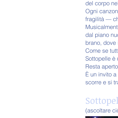
del corpo ne
Ogni canzone
fragilità — 
Musicalmente
dal piano nud
brano, dove i
Come se tutto
Sottopelle è
Resta aperto
È un invito 
scorre e si t
Sottopel
(ascoltare c