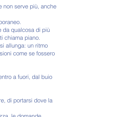
he non serve più, anche
mporaneo.
re da qualcosa di più
ti chiama piano.
i allunga: un ritmo
sioni come se fossero
tro a fuori, dal buio
e, di portarsi dove la
lcezza, le domande.