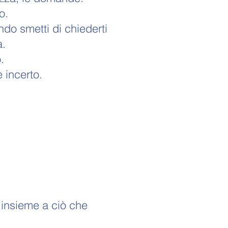
o.
do smetti di chiederti
a.
.
 incerto.
, insieme a ciò che