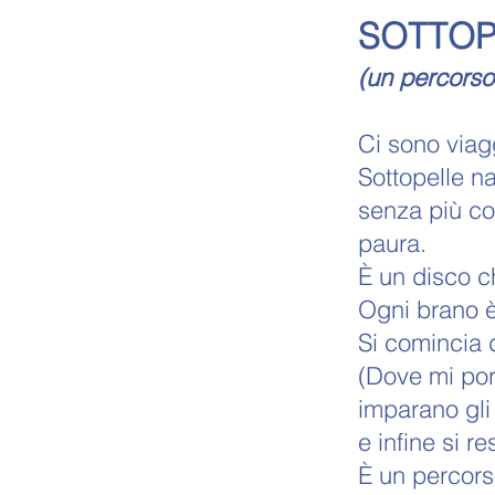
SOTTOP
(un percorso
Ci sono viagg
Sottopelle n
senza più con
paura.
È un disco ch
Ogni brano è
Si comincia d
(Dove mi por
imparano gli 
e infine si re
È un percors