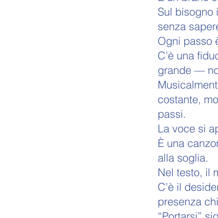
Sul bisogno i
senza sapere
Ogni passo è
C’è una fiduc
grande — non
Musicalmente
costante, mo
passi.
La voce si ap
È una canzon
alla soglia.
Nel testo, i
C’è il deside
presenza chi
“Portarsi” si