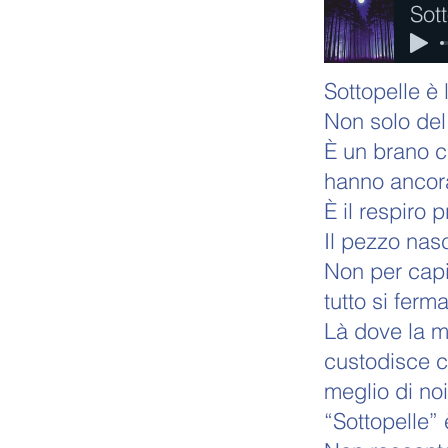
Sot
Sottopelle è l
Non solo del
È un brano c
hanno ancor
È il respiro 
Il pezzo nas
Non per capi
tutto si ferma
Là dove la m
custodisce c
meglio di noi
“Sottopelle” 