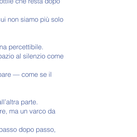
ottile che resta dopo
 cui non siamo più solo
a percettibile.
pazio al silenzio come
mpare — come se il
l’altra parte.
ire, ma un varco da
, passo dopo passo,