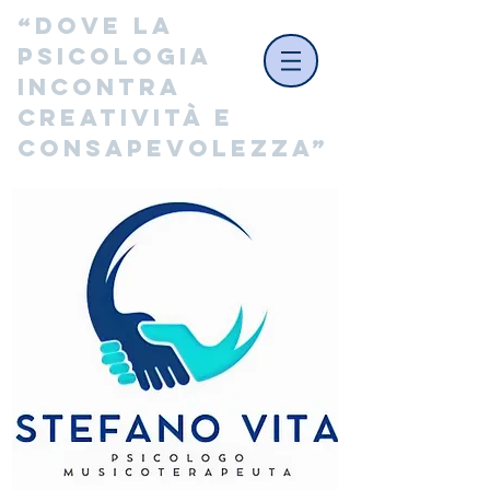
“Dove la 
psicologia 
incontra 
creatività e 
consapevolezza”