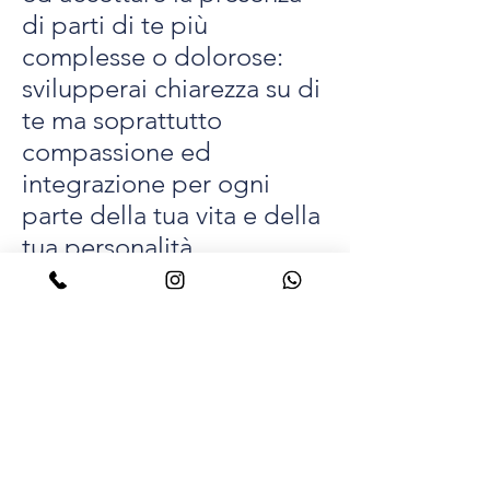
di parti di te più
complesse o dolorose:
svilupperai chiarezza su di
te ma soprattutto
compassione ed
integrazione per ogni
parte della tua vita e della
tua personalità.
-
Meditazioni attive:
a
differenza di altri tipi di
meditazioni, le tecniche
attive passano per il
corpo, per il movimento e,
attraverso l’intensità del