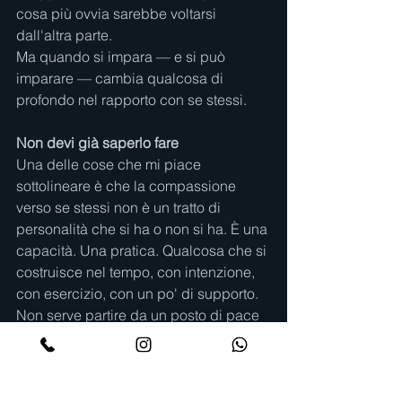
cosa più ovvia sarebbe voltarsi 
dall'altra parte.
Ma quando si impara — e si può 
imparare — cambia qualcosa di 
profondo nel rapporto con se stessi.
Non devi già saperlo fare
Una delle cose che mi piace 
sottolineare è che la compassione 
verso se stessi non è un tratto di 
personalità che si ha o non si ha. È una 
capacità. Una pratica. Qualcosa che si 
costruisce nel tempo, con intenzione, 
con esercizio, con un po' di supporto. 
Non serve partire da un posto di pace 
interiore. Si può iniziare esattamente 
da dove si è — anche da un posto di 
confusione, di stanchezza, di "non so 
nemmeno da dove comincio".Quello 