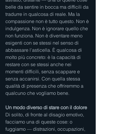
belle da sentire in bocca ma difficili da 
tradurre in qualcosa di reale. Ma la 
compassione non è tutto questo. Non è 
indulgenza. Non è ignorare quello che 
non funziona. Non è diventare meno 
esigenti con se stessi nel senso di 
abbassare l'asticella. È qualcosa di 
molto più concreto: è la capacità di 
restare con se stessi anche nei 
momenti difficili, senza scappare e 
senza accanirsi. Con quella stessa 
qualità di presenza che offriremmo a 
qualcuno che vogliamo bene.
Un modo diverso di stare con il dolore
Di solito, di fronte al disagio emotivo, 
facciamo una di queste cose: o 
fuggiamo — distrazioni, occupazioni, 