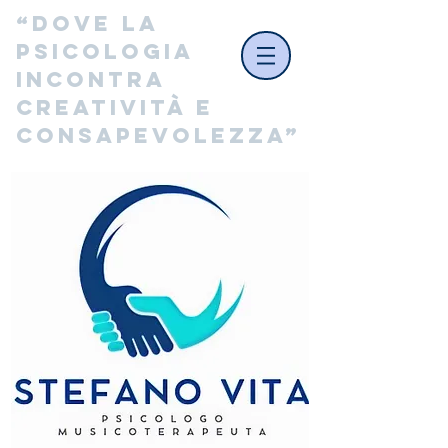
“Dove la 
psicologia 
incontra 
creatività e 
consapevolezza”