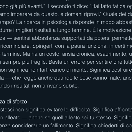
ono già più avanti." Il secondo ti dice: "Hai fatto fatica 
mo imparare da questo, e domani riprovi." Quale dei du
empo? La ricerca in psicologia risponde in modo abbast
urre i migliori risultati a lungo termine. È la motivazio
zza — sentirsi abbastanza supportati da potersi permette
ricominciare. Spingerti con la paura funziona, in certi m
eve termine. Ma ha un costo: ansia cronica, esaurimento, 
i sempre più fragile. Basta un errore per sentire che tutto
on significa non farti carico di niente. Significa costruire
ida — che regge anche quando le cose vanno male, anc
do i risultati non arrivano subito.
a di sforzo
tessi non significa evitare le difficoltà. Significa affront
 alleato — anche se quell'alleato sei tu stesso. Signifi
nza considerarlo un fallimento. Significa chiederti di c