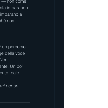
are — non come 
sta imparando 
 imparano a 
ché non 
È un percorso 
ge della voce 
 Non 
nte. Un po' 
ento reale.
rmi per un 