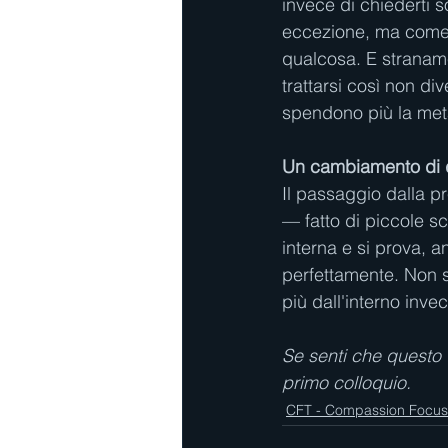
invece di chiederti 
eccezione, ma come 
qualcosa. E stranam
trattarsi così non d
spendono più la metà
Un cambiamento di 
Il passaggio dalla p
— fatto di piccole sc
interna e si prova, 
perfettamente. Non 
più dall'interno inv
Se senti che questo t
primo colloquio.
CFT - Compassion Focu