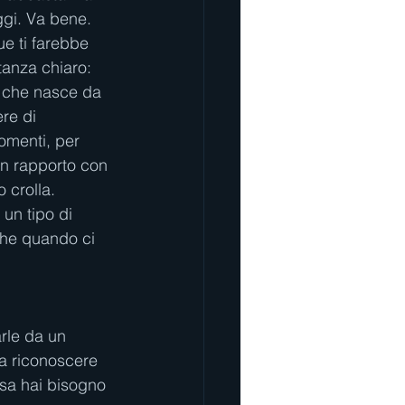
oggi. Va bene. 
e ti farebbe 
anza chiaro: 
ne che nasce da 
re di 
omenti, per 
un rapporto con 
 crolla. 
 un tipo di 
he quando ci 
arle da un 
ca riconoscere 
osa hai bisogno 