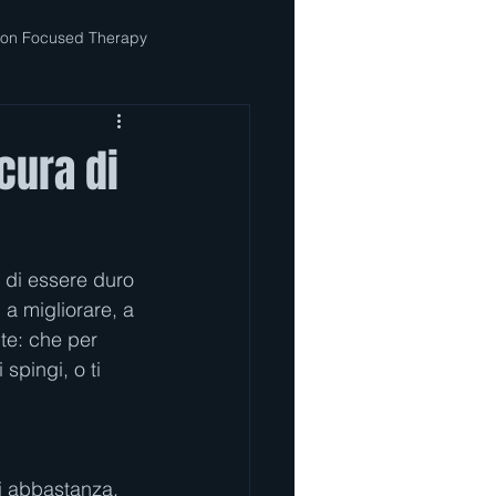
ion Focused Therapy
cura di
 di essere duro 
a migliorare, a 
te: che per 
spingi, o ti 
ei abbastanza. 