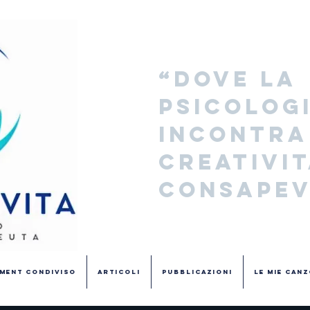
“Dove la 
psicologi
incontra 
creatività
consapev
ment Condiviso
Articoli
Pubblicazioni
Le Mie Canz