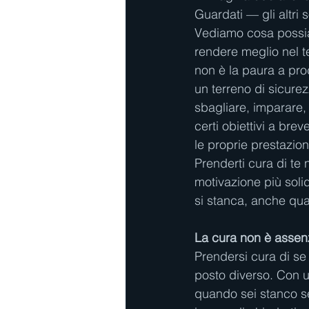
Guardati — gli altri s
Vediamo cosa possia
rendere meglio nel t
non è la paura a prod
un terreno di sicure
sbagliare, imparare, 
certi obiettivi a br
le proprie prestazion
Prenderti cura di te n
motivazione più sol
si stanca, anche quan
La cura non è assenz
Prendersi cura di se s
posto diverso. Con un
quando sei stanco se