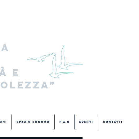
a 
 e 
olezza”
oni
Spazio Sonoro
F.A.Q
Eventi
Contatti