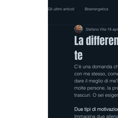
Gli ultimi articoli
Bioenergetica
Stefano Vita
19 ap
La differe
te
C'è una domanda che
con me stesso, come 
dare il meglio di me
molte persone, la pr
trascuri. O sei esige
Due tipi di motivazi
Immagina due allenato