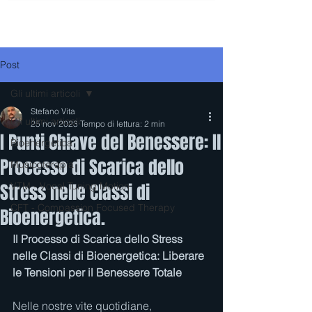
Post
Gli ultimi articoli
Stefano Vita
Gli ultimi articoli
25 nov 2023
Tempo di lettura: 2 min
I Punti Chiave del Benessere: Il
Bioenergetica
Processo di Scarica dello
Musicoterapia
Stress nelle Classi di
VTM - Vocal Tuning Motion
CFT - Compassion Focused Therapy
Bioenergetica.
Il Processo di Scarica dello Stress 
nelle Classi di Bioenergetica: Liberare 
le Tensioni per il Benessere Totale
Nelle nostre vite quotidiane, 