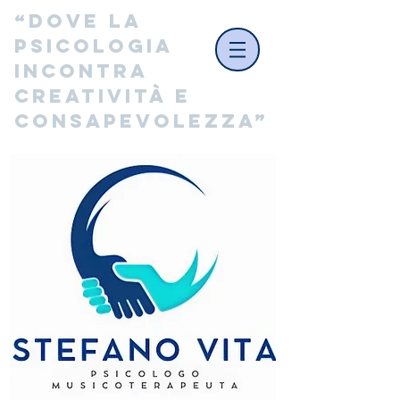
“Dove la 
psicologia 
incontra 
creatività e 
consapevolezza”